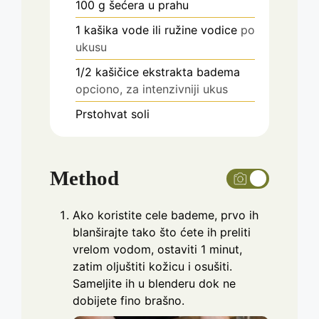
100
g
šećera u prahu
1
kašika vode ili ružine vodice
po
ukusu
1/2
kašičice ekstrakta badema
opciono, za intenzivniji ukus
Prstohvat soli
Method
Ako koristite cele bademe, prvo ih
blanširajte tako što ćete ih preliti
vrelom vodom, ostaviti 1 minut,
zatim oljuštiti kožicu i osušiti.
Sameljite ih u blenderu dok ne
dobijete fino brašno.