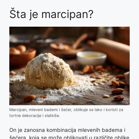
Šta je marcipan?
Marcipan, mleveni bademi i šećer, oblikuje se lako i koristi za
tortne dekoracije i slatkiše.
On je zanosna kombinacija mlevenih badema i
šećera, koja se može oblikovati u različite oblike