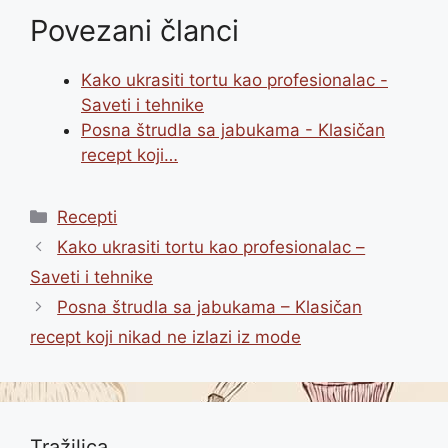
Povezani članci
Kako ukrasiti tortu kao profesionalac -
Saveti i tehnike
Posna štrudla sa jabukama - Klasičan
recept koji…
Categories
Recepti
Kako ukrasiti tortu kao profesionalac –
Saveti i tehnike
Posna štrudla sa jabukama – Klasičan
recept koji nikad ne izlazi iz mode
Tražilica