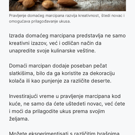
Pravljenje domaćeg marcipana razvija kreativnost, štedi novac i
omogućava prilagođavanje ukusa.
Izrada domaćeg marcipana predstavlja ne samo
kreativni izazov, već i odličan način da
unapredite svoje kulinarske veštine.
Domaći marcipan dodaje poseban pečat
slatkišima, bilo da ga koristite za dekoraciju
kolača ili kao punjenje za različite deserte.
Investirajući vreme u pravljenje marcipana kod
kuće, ne samo da ćete uštedeti novac, već ćete
i moći da prilagodite ukus prema svojim
željama.
Možete eksperimentisati s različitim brašnima,