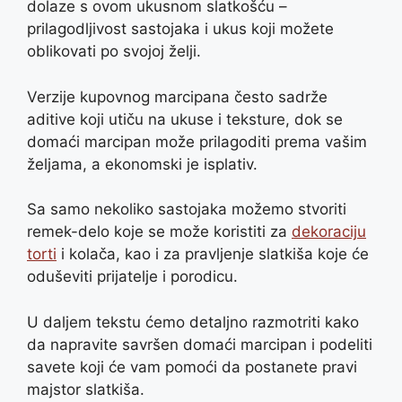
dolaze s ovom ukusnom slatkošću –
prilagodljivost sastojaka i ukus koji možete
oblikovati po svojoj želji.
Verzije kupovnog marcipana često sadrže
aditive koji utiču na ukuse i teksture, dok se
domaći marcipan može prilagoditi prema vašim
željama, a ekonomski je isplativ.
Sa samo nekoliko sastojaka možemo stvoriti
remek-delo koje se može koristiti za
dekoraciju
torti
i kolača, kao i za pravljenje slatkiša koje će
oduševiti prijatelje i porodicu.
U daljem tekstu ćemo detaljno razmotriti kako
da napravite savršen domaći marcipan i podeliti
savete koji će vam pomoći da postanete pravi
majstor slatkiša.