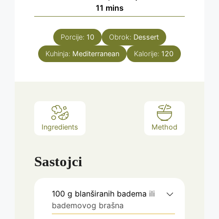
minutes
11
mins
Porcije:
10
Obrok:
Dessert
Kuhinja:
Mediterranean
Kalorije:
120
Ingredients
Method
Sastojci
100
g
blanširanih badema
ili
bademovog brašna