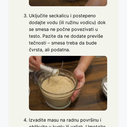
Uključite seckalicu i postepeno
dodajte vodu (ili ružinu vodicu) dok
se smesa ne počne povezivati u
testo. Pazite da ne dodate previše
tečnosti – smesa treba da bude
čvrsta, ali podatna.
Izvadite masu na radnu površinu i
oblikujte u kuglu ili valjak. Umotajte